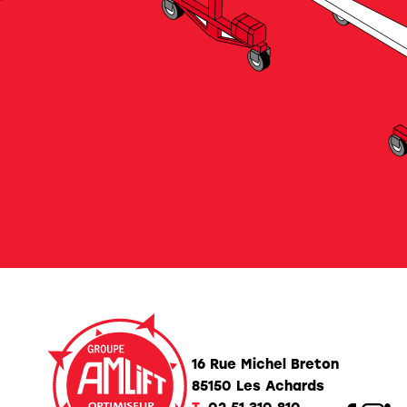
16 Rue Michel Breton
85150 Les Achards