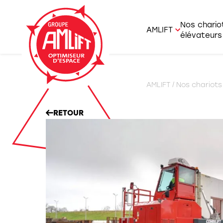
Nos chario
AMLIFT
élévateurs
AMLIFT et savoi
Agrico
AMLIFT
/
Nos chariots
Nous rejoindre
Charge
Offres d’emplo
RETOUR
Chario
Chario
Chario
Gerbeu
Prépa
Portiq