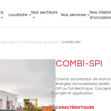
ts
Nos secteurs
Nos chario
Locations
Nos services
d’occasion
r-faire
Location courte durée
Service Après Vente
le / Forestier
Industrie
 élévateurs
/
Réalisation spéciale
/
COMBI-SPI
Location longue durée
Service commercial
ur de containers
BTP
i
Pièces détachées
t latéral
Agriculture
COMBI-SPI
t multidirectionnel
Logistique
t articulé
Artisan
Chariot automoteur de manute
énergies renouvelables (éolien…
r / Transpalette /
Aviation
GPl ou full électrique. Concep
rateur de commande
projet et application.
Bois
ue mobile
CARACTÉRISTIQUES