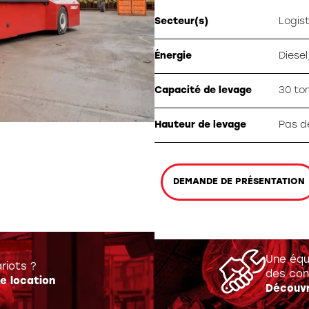
ation spéciale
Secteur(s)
Logis
Énergie
Diesel
Capacité de levage
30 to
Hauteur de levage
Pas d
DEMANDE DE PRÉSENTATION
Une équ
riots ?
des con
e location
Découvr