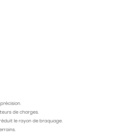
précision.
uteurs de charges.
 réduit le rayon de braquage.
errains.