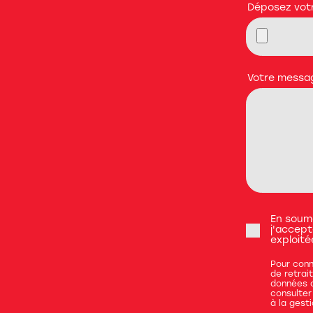
Déposez votr
Votre messa
En soum
RGPD
j'accept
exploit
Pour conn
de retrai
données c
consulter 
à la
gesti