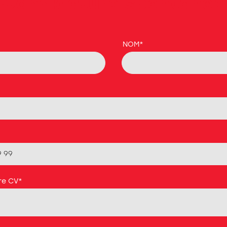
Candidature spontanée
NOM
*
re CV
*