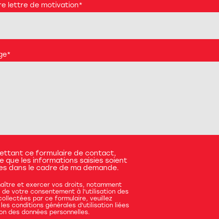
e lettre de motivation
*
ge
*
ettant ce formulaire de contact,
e que les informations saisies soient
ées dans le cadre de ma demande.
aître et exercer vos droits, notamment
t de votre consentement à l'utilisation des
ollectées par ce formulaire, veuillez
les conditions générales d'utilisation liées
on des données personnelles
.