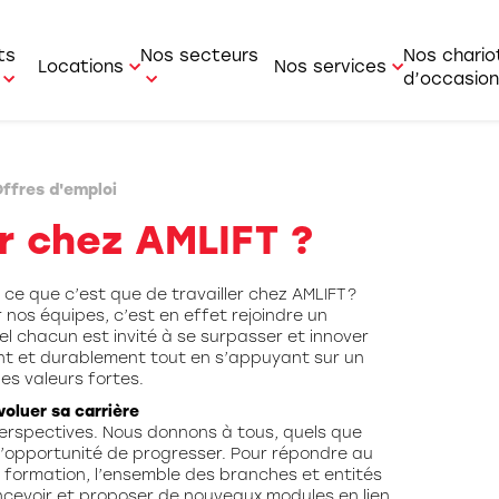
ts
Nos secteurs
Nos chario
Locations
Nos services
d’occasion
r-faire
Location courte durée
Service Après Vente
le / Forestier
Industrie
ffres d'emploi
Location longue durée
Service commercial
ur de containers
BTP
er chez AMLIFT ?
i
Pièces détachées
t latéral
Agriculture
e que c’est que de travailler chez AMLIFT ?
t multidirectionnel
Logistique
r nos équipes, c’est en effet rejoindre un
l chacun est invité à se surpasser et innover
t articulé
Artisan
nt et durablement tout en s’appuyant sur un
es valeurs fortes.
r / Transpalette /
Aviation
voluer sa carrière
rateur de commande
erspectives. Nous donnons à tous, quels que
Bois
 l’opportunité de progresser. Pour répondre au
ue mobile
 formation, l’ensemble des branches et entités
ncevoir et proposer de nouveaux modules en lien