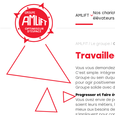
Nos chario
AMLIFT
élévateurs
AMLIFT et savoi
Agrico
AMLFIT
/
Le groupe /
O
Nous rejoindre
Charge
Travaill
Offres d’emplo
Chario
Vous vous demandez c
Chario
C’est simple. Intégre
Groupe au sein duque
Chario
pour agir positiveme
Groupe solide avec d
Gerbeu
Progresser et faire é
Prépa
Vous avez envie de p
soient leurs métiers,
Portiq
mieux aux besoins de
s’impliquent pour co