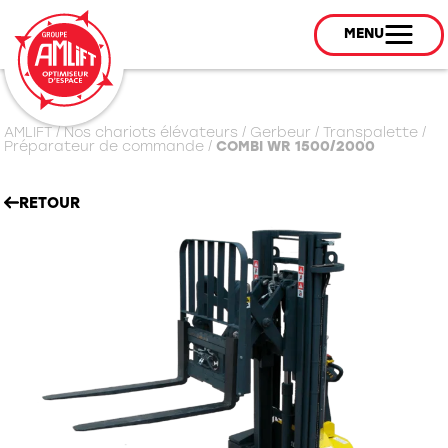
MENU
AMLIFT
/
Nos chariots élévateurs
/
Gerbeur / Transpalette /
Préparateur de commande
/
COMBI WR 1500/2000
RETOUR