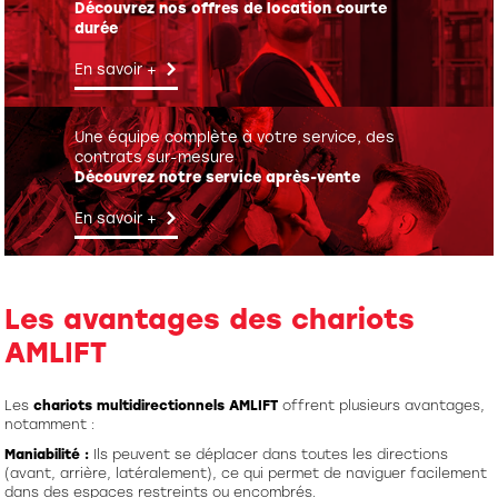
Découvrez nos offres de location courte
durée
En savoir +
Une équipe complète à votre service, des
contrats sur-mesure
Découvrez notre service après-vente
En savoir +
Les avantages des chariots
AMLIFT
Les
chariots multidirectionnels AMLIFT
offrent plusieurs avantages,
notamment :
Maniabilité :
Ils peuvent se déplacer dans toutes les directions
(avant, arrière, latéralement), ce qui permet de naviguer facilement
dans des espaces restreints ou encombrés.