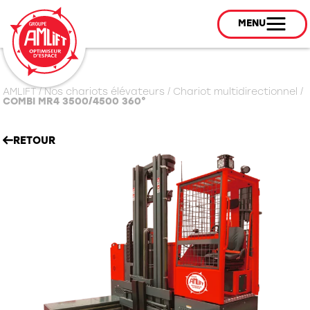
MENU
AMLIFT
/
Nos chariots élévateurs
/
Chariot multidirectionnel
/
COMBI MR4 3500/4500 360°
RETOUR