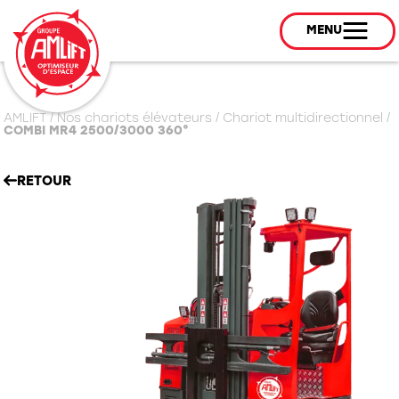
MENU
AMLIFT
/
Nos chariots élévateurs
/
Chariot multidirectionnel
/
COMBI MR4 2500/3000 360°
RETOUR