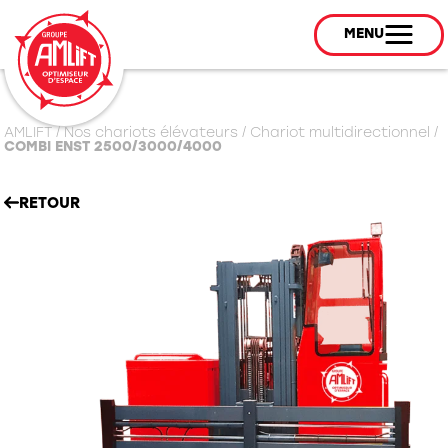
MENU
AMLIFT
/
Nos chariots élévateurs
/
Chariot multidirectionnel
/
COMBI ENST 2500/3000/4000
RETOUR