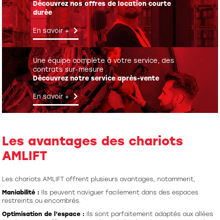
Découvrez nos offres de location courte
durée
En savoir +
Une équipe complète à votre service, des
contrats sur-mesure
Découvrez notre service après-vente
En savoir +
Les avantages des chariots
AMLIFT
Les chariots AMLIFT offrent plusieurs avantages, notamment,
Maniabilité :
Ils peuvent naviguer facilement dans des espaces
restreints ou encombrés.
Optimisation de l’espace :
Ils sont parfaitement adaptés aux allées