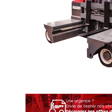
Réalis
Une urgence ?
Envie de tester nos cha
Découvrez nos offres d