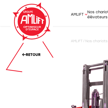
Nos chario
AMLIFT
élévateurs
AMLIFT et savoi
Agrico
AMLIFT
/
Nos chariots
Nous rejoindre
Charge
Offres d’emplo
RETOUR
Chario
Chario
Chario
Gerbeu
Prépa
Portiq