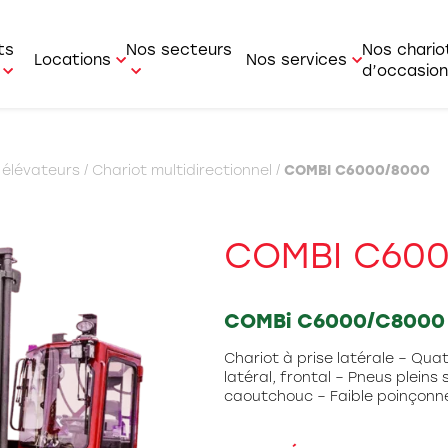
ts
Nos secteurs
Nos chario
Locations
Nos services
d’occasion
r-faire
Location courte durée
Service Après Vente
le / Forestier
Industrie
 élévateurs
/
Chariot multidirectionnel
/
COMBI C6000/8000
Location longue durée
Service commercial
ur de containers
BTP
i
Pièces détachées
t latéral
Agriculture
COMBI C600
t multidirectionnel
Logistique
t articulé
Artisan
COMBi C6000/C8000
r / Transpalette /
Aviation
Chariot à prise latérale – Qua
rateur de commande
latéral, frontal – Pneus plein
Bois
caoutchouc – Faible poinçon
ue mobile