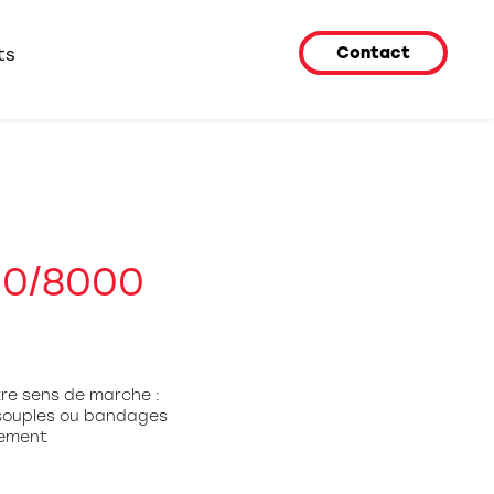
Contact
ts
0/8000
tre sens de marche :
s souples ou bandages
nement