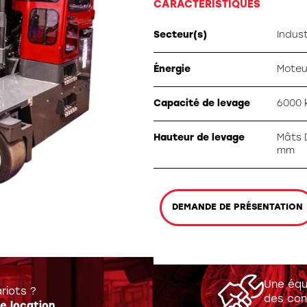
CARACTÉRISTIQUES
ation spéciale
Secteur(s)
Indust
Énergie
Moteu
Capacité de levage
6000 
Hauteur de levage
Mâts 
mm
DEMANDE DE PRÉSENTATION
Une équ
riots ?
des con
e location