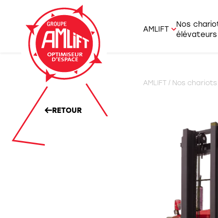
Nos chario
AMLIFT
élévateurs
AMLIFT et savoi
Agrico
AMLIFT
/
Nos chariots
Nous rejoindre
Charge
Offres d’emplo
RETOUR
Chario
Chario
Chario
Gerbeu
Prépa
Portiq