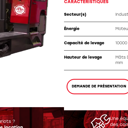
CARACTÉRISTIQUES
ation spéciale
Secteur(s)
Indust
Énergie
Moteu
Capacité de levage
10000
Hauteur de levage
Mâts 
mm
DEMANDE DE PRÉSENTATION
Une équ
riots ?
des con
e location