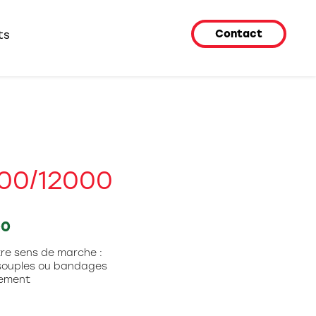
Contact
ts
00/12000
00
tre sens de marche :
s souples ou bandages
nement