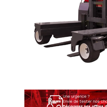
Réalis
Une urgence ?
Envie de tester nos cha
Découvrez nos offres d