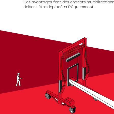
Ces avantages font des chariots multidirectionn
doivent être déplacées fréquemment.