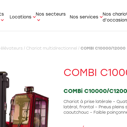
ts
Nos secteurs
Nos chario
Locations
Nos services
d’occasion
r-faire
Location courte durée
Service Après Vente
le / Forestier
Industrie
 élévateurs
/
Chariot multidirectionnel
/
COMBI C10000/12000
Location longue durée
Service commercial
ur de containers
BTP
i
Pièces détachées
t latéral
Agriculture
COMBI C100
t multidirectionnel
Logistique
t articulé
Artisan
COMBi C10000/C120
r / Transpalette /
Aviation
Chariot à prise latérale – Qua
rateur de commande
latéral, frontal – Pneus plein
Bois
caoutchouc – Faible poinçon
ue mobile