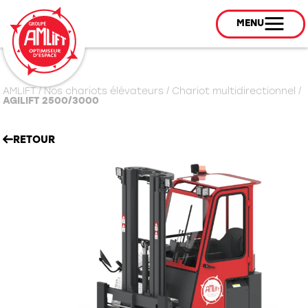
MENU
AMLIFT
/
Nos chariots élévateurs
/
Chariot multidirectionnel
/
AGILIFT 2500/3000
RETOUR