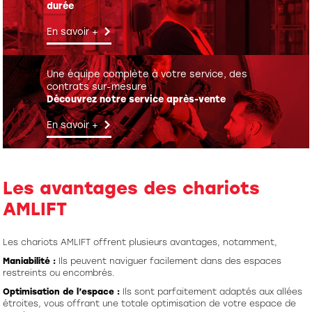
durée
En savoir +
Une équipe complète à votre service, des
contrats sur-mesure
Découvrez notre service après-vente
En savoir +
Les avantages des chariots
AMLIFT
Les chariots AMLIFT offrent plusieurs avantages, notamment,
Maniabilité :
Ils peuvent naviguer facilement dans des espaces
restreints ou encombrés.
Optimisation de l’espace :
Ils sont parfaitement adaptés aux allées
étroites, vous offrant une totale optimisation de votre espace de