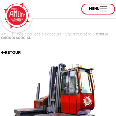
MENU
AMLIFT
/
Nos chariots élévateurs
/
Chariot latéral
/
COMBI
C4000/6000 SL
RETOUR