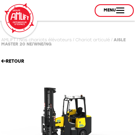
MENU
AMLIFT
/
Nos chariots élévateurs
/
Chariot articulé
/
AISLE
MASTER 20 NE/WNE/NG
RETOUR