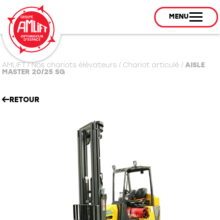
MENU
AMLIFT
/
Nos chariots élévateurs
/
Chariot articulé
/
AISLE
MASTER 20/25 SG
RETOUR