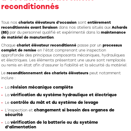
reconditionnés
Tous nos
chariots élévateurs d’occasion
sont
entièrement
reconditionnés avant livraison
dans nos ateliers situés aux
Achards
(85)
par du personnel qualifié et expérimenté dans la
maintenance
de matériel de manutention
.
Chaque
chariot élévateur reconditionné
passe par un
processus
complet de remise
en l’état comprenant une inspection
approfondie des principaux composants mécaniques, hydrauliques
et électriques. Les éléments présentant une usure sont remplacés
ou remis en état afin d’assurer la fiabilité et la sécurité du matériel.
Le
reconditionnement des chariots élévateurs
peut notamment
inclure :
révision mécanique complète
La
vérification du système hydraulique et électrique
La
contrôle du mât et du système de levage
Le
changement si besoin des organes de
L’inspection et
sécurité
vérification de la batterie ou du système
La
d’alimentation