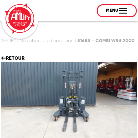
MENU
AMLIFT
/
Nos chariots d'occasion
/
81684 – COMBI WR4 2000
RETOUR