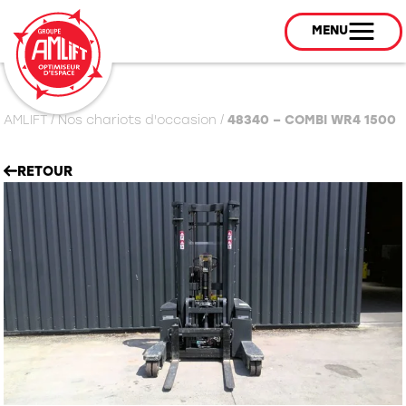
MENU
AMLIFT
/
Nos chariots d'occasion
/
48340 – COMBI WR4 1500
RETOUR