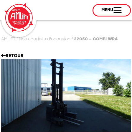
MENU
AMLIFT
/
Nos chariots d'occasion
/
32050 – COMBI WR4
RETOUR