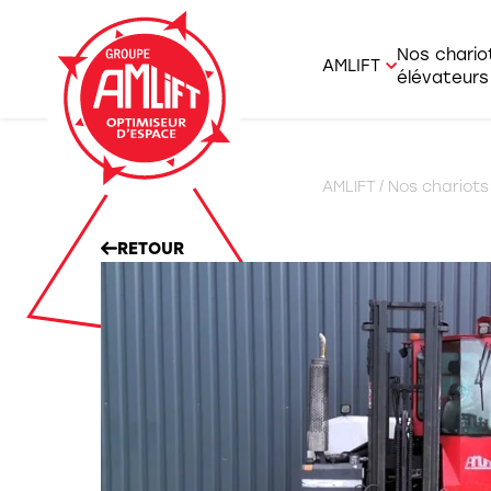
Nos chario
AMLIFT
élévateurs
AMLIFT et savoi
Agrico
AMLIFT
/
Nos chariots
Nous rejoindre
Charge
Offres d’emplo
RETOUR
Chario
Chario
Chario
Gerbeu
Prépa
Portiq