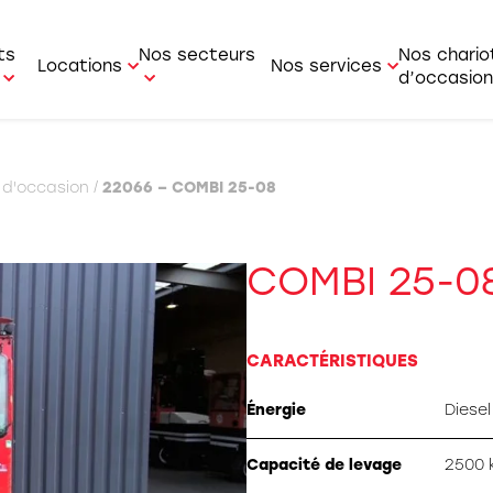
ts
Nos secteurs
Nos chario
Locations
Nos services
d’occasion
r-faire
Location courte durée
Service Après Vente
le / Forestier
Industrie
 d'occasion
/
22066 – COMBI 25-08
Location longue durée
Service commercial
ur de containers
BTP
i
Pièces détachées
t latéral
Agriculture
COMBI 25-0
t multidirectionnel
Logistique
t articulé
Artisan
CARACTÉRISTIQUES
r / Transpalette /
Aviation
Énergie
Diesel
rateur de commande
Bois
ue mobile
Capacité de levage
2500 