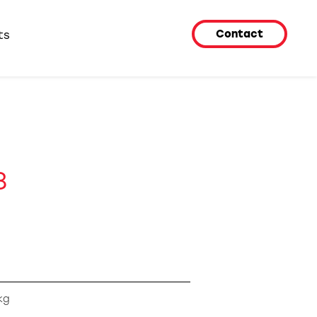
Contact
ts
8
kg