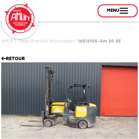
MENU
AMLIFT
/
Nos chariots d'occasion
/
16E12105-Am 20 SE
RETOUR